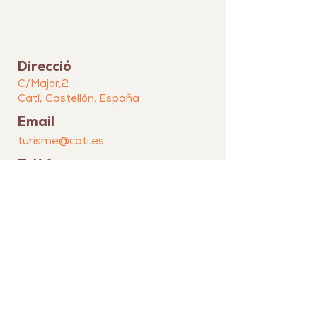
Direcció
C/Major,2
Catí, Castellón. España
Email
turisme@cati.es
Telèfon
964 409 015
Xarxes socials
© 2024 · Ajuntament de