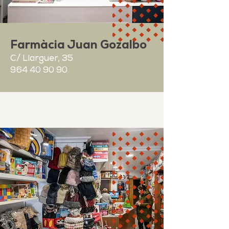
Farmàcia
Juan Gozalbo
C/ Llarguer, 35
964 40 90 90